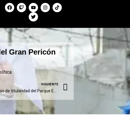
del Gran Pericón
lítica
SIGUIENTE
Autorizaron un nuevo cambio de titularidad del Parque Eólico Olavarría para ingresar al RIGI