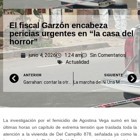
El fiscal Garzón encabeza
pericias urgentes en “la casa del
horror”
junio 4, 2026
1:24 am
Sin Comentarios
Actualidad
ANTERIOR
SIGUIENTE
Garrahan: contar la otra historia, la de los que luchan contra la motosierra
La marcha del Ni Una Menos terminó en San José 1111
La investigación por el femicidio de Agostina Vega sumó en las
últimas horas un capítulo de extrema tensión que traslada toda la
atención a la vivienda de Del Campillo 878, señalada ya como la