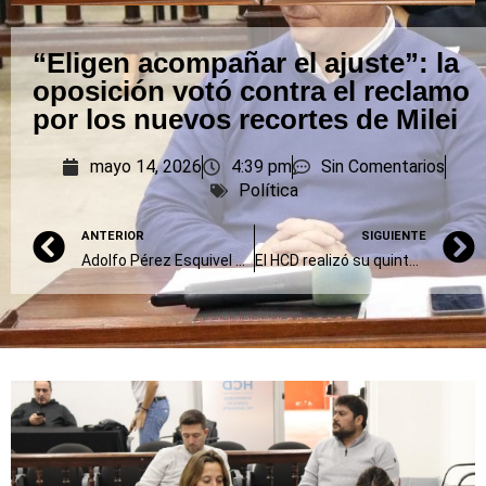
“Eligen acompañar el ajuste”: la
oposición votó contra el reclamo
por los nuevos recortes de Milei
mayo 14, 2026
4:39 pm
Sin Comentarios
Política
ANTERIOR
SIGUIENTE
Adolfo Pérez Esquivel participó en Azul de la Marcha Federal Universitaria
El HCD realizó su quinta sesión ordinaria: los proyectos sancionados