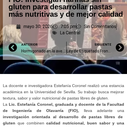
gluten para desarrollar pastas
más nutritivas y de mejor calidad
mayo 30, 2026
7:05 pm
Sin Comentarios
La Central
ANTERIOR
SIGUIENTE
Hormigonado en la avenida Pellegrini norte: clave para el tránsito de la producción
Ley de Etiquetado Frontal: “Perdemos una política alimentaria”
La docente e investigadora Estefanía Coronel realizó una estancia
académica en la Universidad de Sevilla. Su trabajo busca mejorar
textura, sabor y valor nutricional de pastas libres de gluten.
La
Lic. Estefanía Coronel, graduada y docente de la Facultad
de Ingeniería de Olavarría (FIO),
lleva adelante una
investigación orientada al desarrollo de pastas libres de
gluten
que combinen
calidad nutricional, buen sabor y una