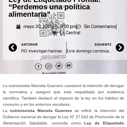
“Perdemos una política
alimentaria”
mayo 30, 2026
8:00 pm
Sin Comentarios
La Central
ANTERIOR
SIGUIENTE
FIO: investigan harinas sin gluten para desarrollar pastas más nutritivas y de mejor calidad
Este domingo continúan las propuestas culturales y recreativas en Olavarría
La nutricionista Marcela Guerrero cuestionó la intención de derogar
la normativa y aseguró que está respaldada por evidencia
científica. También destacó el impacto de la ley en los hábitos de
consumo y en los entornos escolares.
La
nutricionista Marcela Guerrero
se refirió la intención del
Gobierno nacional de derogar la Ley N° 27.642 de Promoción de la
Alimentación Saludable, conocida como
Ley de Etiquetado