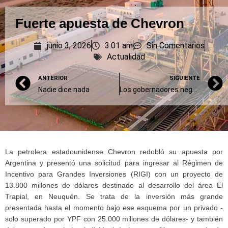
Fuerte apuesta de Chevron
junio 3, 2026
3:01 am
Sin Comentarios
Actualidad
ANTERIOR
SIGUIENTE
Nadie dice nada
Los gobernadores negocian obras por apoyo legislativo
La petrolera estadounidense Chevron redobló su apuesta por
Argentina y presentó una solicitud para ingresar al Régimen de
Incentivo para Grandes Inversiones (RIGI) con un proyecto de
13.800 millones de dólares destinado al desarrollo del área El
Trapial, en Neuquén. Se trata de la inversión más grande
presentada hasta el momento bajo ese esquema por un privado -
solo superado por YPF con 25.000 millones de dólares- y también