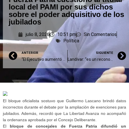
local del PAMI por sus dichos
sobre el poder adquisitivo de los
jubilados
julio 8, 2026
10:51 pm
Sin Comentarios
Política
ANTERIOR
SIGUIENTE
“El Ejecutivo aumentó sus ingresos en un 30,2% pero continúa gastando más de lo que le ingresa”
Landívar: “es un reconocimiento a la lucha, la perseverancia y la convicción de nuestros veteranos de Malvinas”
El bloque oficialista sostuvo que Guillermo Lascano brindó datos
incorrectos durante el debate por la ampliación de exenciones para
jubilados. Además, recordó que La Libertad Avanza no acompañó
la ordenanza aprobada por el Concejo Deliberante.
El
bloque de concejales de Fuerza Patria difundió un