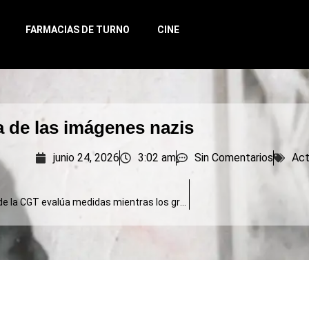
FARMACIAS DE TURNO
CINE
a de las imágenes nazis
junio 24, 2026
3:02 am
Sin Comentarios
Act
El triunvirato de la CGT evalúa medidas mientras los gremios duros piden un paro de 36 horas