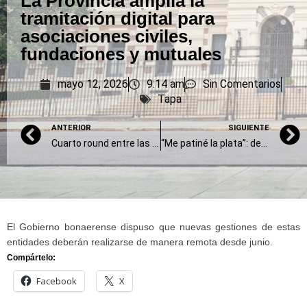
La Provincia amplía la
tramitación digital para
asociaciones civiles,
fundaciones y mutuales
mayo 12, 2026
9:14 am
Sin Comentarios
Tapa
ANTERIOR
SIGUIENTE
Cuarto round entre las universidades y el Gobierno: marcha y nuevo recorte
“Me patiné la plata”: denuncian que una preceptora de Bragado se robó US$ 50.000 para un viaje de egresados
El Gobierno bonaerense dispuso que nuevas gestiones de estas
entidades deberán realizarse de manera remota desde junio.
Compártelo:
Facebook
X