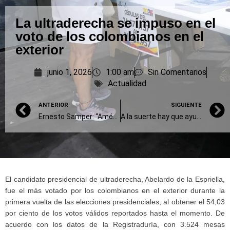
La ultraderecha se impuso en el
voto de los colombianos en el
exterior
junio 1, 2026
1:00 am
Sin Comentarios
Actualidad
ANTERIOR
SIGUIENTE
Ernesto Samper: “América latina está en un proceso de bukelización”
A la suerte hay que ayudarla
El candidato presidencial de ultraderecha, Abelardo de la Espriella,
fue el más votado por los colombianos en el exterior durante la
primera vuelta de las elecciones presidenciales, al obtener el 54,03
por ciento de los votos válidos reportados hasta el momento. De
acuerdo con los datos de la Registraduría, con 3.524 mesas