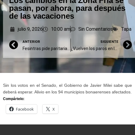
Los cambios en la Zona Fría se
pasan, por ahora, para después
de las vacaciones
julio 9, 2026
10:00 am
Sin Comentarios
Tapa
ANTERIOR
SIGUIENTE
Fesintras pide paritarias y advierte por la grave crisis salarial del sector de salud
¿Vuelven los paros en las universidades?: advertencia para el segundo cuatrimestre
Sin los votos en el Senado, el Gobierno de Javier Milei sabe que
deberá esperar. Alivio en los 94 municipios bonaerenses afectados.
Compártelo:
Facebook
X