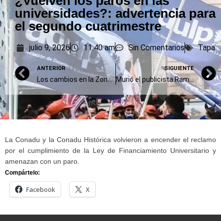
¿Vuelven los paros en las
universidades?: advertencia para
el segundo cuatrimestre
julio 9, 2026
11:40 am
Sin Comentarios
Tapa
ANTERIOR
SIGUIENTE
Los cambios en la Zona Fría se pasan, por ahora, para después de las vacaciones
Murió el publicista Ramiro Agulla, clave en la campaña de De la Rúa
La Conadu y la Conadu Histórica volvieron a encender el reclamo
por el cumplimiento de la Ley de Financiamiento Universitario y
amenazan con un paro.
Compártelo:
Facebook
X