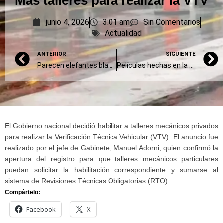
Más talleres para realizar la VTV
junio 4, 2026
3:01 am
Sin Comentarios
Actualidad
ANTERIOR
SIGUIENTE
Parecen elefantes blancos
Películas hechas en la provincia
El Gobierno nacional decidió habilitar a talleres mecánicos privados
para realizar la Verificación Técnica Vehicular (VTV). El anuncio fue
realizado por el jefe de Gabinete, Manuel Adorni, quien confirmó la
apertura del registro para que talleres mecánicos particulares
puedan solicitar la habilitación correspondiente y sumarse al
sistema de Revisiones Técnicas Obligatorias (RTO).
Compártelo:
Facebook
X