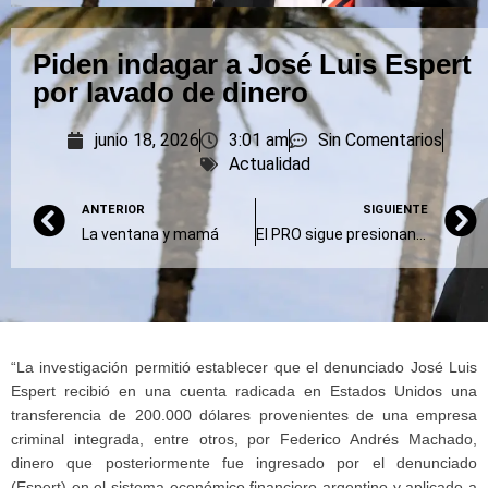
Piden indagar a José Luis Espert
por lavado de dinero
junio 18, 2026
3:01 am
Sin Comentarios
Actualidad
ANTERIOR
SIGUIENTE
La ventana y mamá
El PRO sigue presionando a Milei para que lo eche a Adorni
“La investigación permitió establecer que el denunciado José Luis
Espert recibió en una cuenta radicada en Estados Unidos una
transferencia de 200.000 dólares provenientes de una empresa
criminal integrada, entre otros, por Federico Andrés Machado,
dinero que posteriormente fue ingresado por el denunciado
(Espert) en el sistema económico financiero argentino y aplicado a