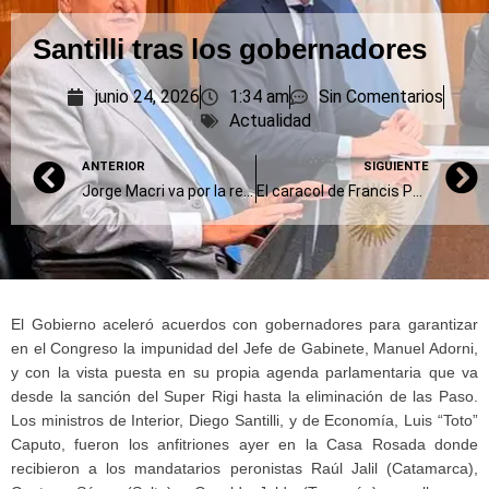
Santilli tras los gobernadores
junio 24, 2026
1:34 am
Sin Comentarios
Actualidad
ANTERIOR
SIGUIENTE
Jorge Macri va por la reelección
El caracol de Francis Ponge
El Gobierno aceleró acuerdos con gobernadores para garantizar
en el Congreso la impunidad del Jefe de Gabinete, Manuel Adorni,
y con la vista puesta en su propia agenda parlamentaria que va
desde la sanción del Super Rigi hasta la eliminación de las Paso.
Los ministros de Interior, Diego Santilli, y de Economía, Luis “Toto”
Caputo, fueron los anfitriones ayer en la Casa Rosada donde
recibieron a los mandatarios peronistas Raúl Jalil (Catamarca),