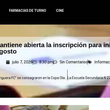
FARMACIAS DE TURNO
CINE
ntiene abierta la inscripción para in
agosto
julio 7, 2026
8:30 pm
Sin Comentarios
Informac
“Toras” y “Manguera FC” se consagraron en la Copa Olavarría de Handball