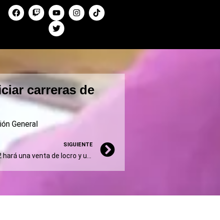
iciar carreras de
ión General
SIGUIENTE
La Escuela Secundaria N 22 hará una venta de locro y una feria de artesanos por el 9 de Julio