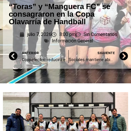
“Toras” y “Manguera FC” se
consagraron en la Copa
Olavarría de Handball
julio 7, 2026
8:00 pm
Sin Comentarios
Información General
ANTERIOR
SIGUIENTE
Coopelectric reducirá el horario de atención al público por el partido de Argentina
Sociales mantiene abierta la inscripción para iniciar carreras de grado en agosto