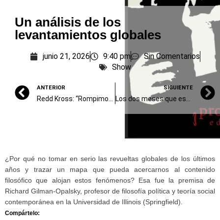
Un análisis de los
levantamientos globales
junio 21, 2026
9:40 pm
Sin Comentarios
Show
ANTERIOR
SIGUIENTE
Redd Kross: “Rompimos todas las reglas dentro de nuestra pequeña subcultura”
Los dos meses que estremecieron el mundo
¿Por qué no tomar en serio las revueltas globales de los últimos
años y trazar un mapa que pueda acercarnos al contenido
filosófico que alojan estos fenómenos? Esa fue la premisa de
Richard Gilman-Opalsky, profesor de filosofía política y teoría social
contemporánea en la Universidad de Illinois (Springfield).
Compártelo: