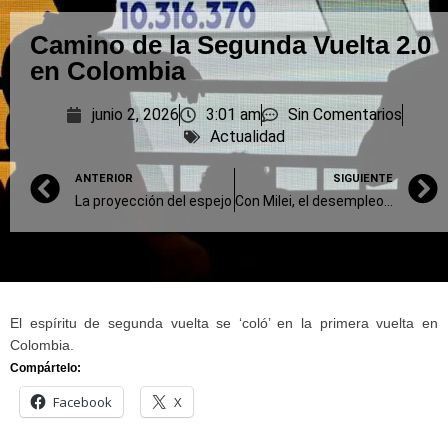
Camino de la Segunda Vuelta 2.0
en Colombia
junio 2, 2026
3:01 am
Sin Comentarios
Actualidad
ANTERIOR
SIGUIENTE
La proyección del espejo
Con Milei, el desempleo viaja en “motito”
El espíritu de segunda vuelta se ‘coló’ en la primera vuelta en
Colombia.
Compártelo:
Facebook
X