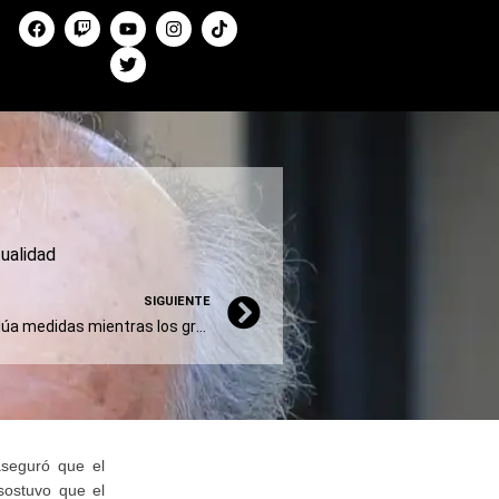
ualidad
SIGUIENTE
El triunvirato de la CGT evalúa medidas mientras los gremios duros piden un paro de 36 horas
aseguró que el
 sostuvo que el