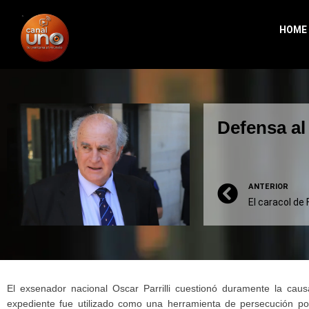
HOME
Defensa a
ANTERIOR
El caracol de
El exsenador nacional Oscar Parrilli cuestionó duramente la cau
expediente fue utilizado como una herramienta de persecución polít