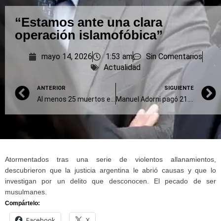
“Estamos ante una clara
operación islamofóbica”
mayo 14, 2026
1:53 am
Sin Comentarios
Actualidad
ANTERIOR
SIGUIENTE
Al menos 25 muertos en ataques israelíes en el Libano
Manuel Adorni pagó 21.000 dólares por el alquiler de una casa en Indio Cua
Atormentados tras una serie de violentos allanamientos,
descubrieron que la justicia argentina le abrió causas y que lo
investigan por un delito que desconocen. El pecado de ser
musulmanes.
Compártelo:
Facebook
X