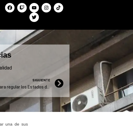
cias
alidad
SIGUIENTE
Bolivia: Paz promulgó la ley para regular los Estados de Excepción
rar una de sus