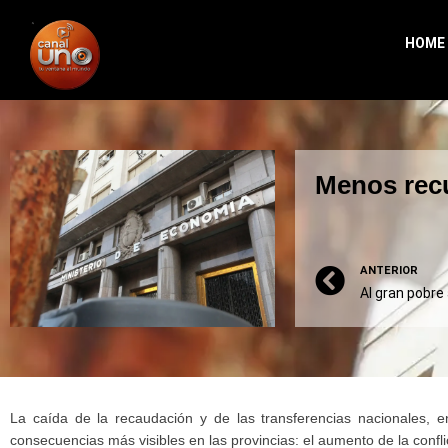
HOME
Menos recu
ANTERIOR
Al gran pobre 
La caída de la recaudación y de las transferencias nacionales, 
consecuencias más visibles en las provincias: el aumento de la conflic