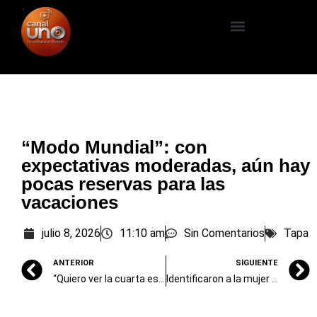
“Modo Mundial”: con
expectativas moderadas, aún hay
pocas reservas para las
vacaciones
julio 8, 2026
11:10 am
Sin Comentarios
Tapa
ANTERIOR
SIGUIENTE
“Quiero ver la cuarta estrella”, el himno argentino del Mundial 2026
Identificaron a la mujer fallecida en el accidente de la Ruta 88 en un choque frontal