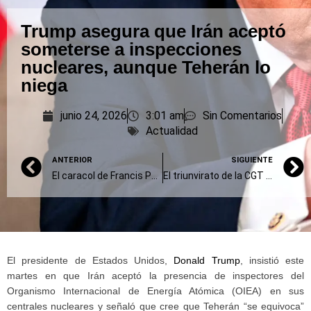
Trump asegura que Irán aceptó
someterse a inspecciones
nucleares, aunque Teherán lo
niega
junio 24, 2026
3:01 am
Sin Comentarios
Actualidad
ANTERIOR
SIGUIENTE
El caracol de Francis Ponge
El triunvirato de la CGT evalúa medidas mientras los gremios duros piden un paro de 36 horas
El presidente de Estados Unidos,
Donald Trump
, insistió este
martes en que Irán aceptó la presencia de inspectores del
Organismo Internacional de Energía Atómica (OIEA) en sus
centrales nucleares y señaló que cree que Teherán “se equivoca”