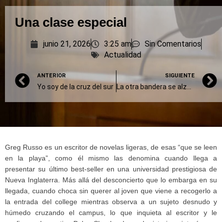
Una clase especial
junio 21, 2026
3:25 am
Sin Comentarios
Actualidad
ANTERIOR
SIGUIENTE
Yo soy de la cruz del sur
La otra bandera se alzó en plaza Pringles
Greg Russo es un escritor de novelas ligeras, de esas “que se leen
en la playa”, como él mismo las denomina cuando llega a
presentar su último best-seller en una universidad prestigiosa de
Nueva Inglaterra. Más allá del desconcierto que lo embarga en su
llegada, cuando choca sin querer al joven que viene a recogerlo a
la entrada del college mientras observa a un sujeto desnudo y
húmedo cruzando el campus, lo que inquieta al escritor y le