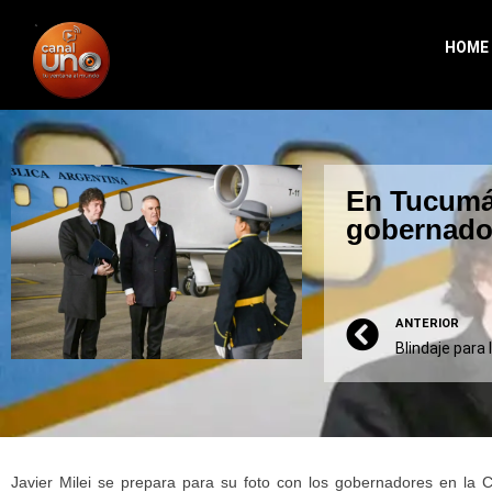
HOME
En Tucumán
gobernado
ANTERIOR
Blindaje para 
Javier Milei se prepara para su foto con los gobernadores en la