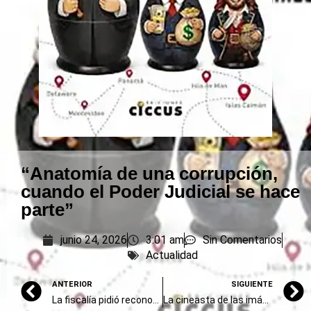
“Anatomía de una corrupción,
cuando el Poder Judicial se hace
parte”
junio 24, 2026
3:01 am
Sin Comentarios
Actualidad
ANTERIOR
SIGUIENTE
La fiscalía pidió reconocer a las infancias como víctimas del terrorismo de Estado
La cineasta de las imágenes nazis